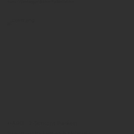
Haro / Hamberger
Boden
Parkettboden
HARO - 2-Schicht Parkett
Parkett und Parkettboden, Holzboden,