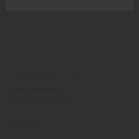
holzSpezi Parkett - Creativ Line
Parkett, Landhausdiele
holzSpezi Boden
Boden
Parkettboden