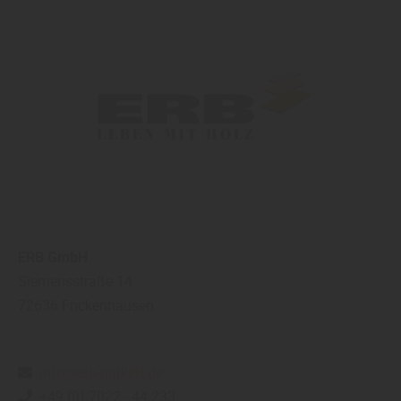
ERB GmbH
Siemensstraße 14
72636
Frickenhausen
info@erb-parkett.de
+49 (0) 7022 - 44 233