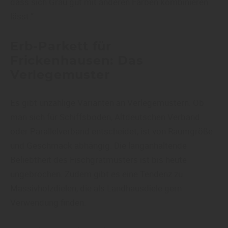
dass sich Grau gut mit anderen Farben kombinieren
lässt.“
Erb-Parkett für
Frickenhausen: Das
Verlegemuster
Es gibt unzählige Varianten an Verlegemustern. Ob
man sich für Schiffsboden, Altdeutschen Verband
oder Parallelverband entscheidet, ist von Raumgröße
und Geschmack abhängig. Die langanhaltende
Beliebtheit des Fischgrätmusters ist bis heute
ungebrochen. Zudem gibt es eine Tendenz zu
Massivholzdielen, die als Landhausdiele gern
Verwendung finden.