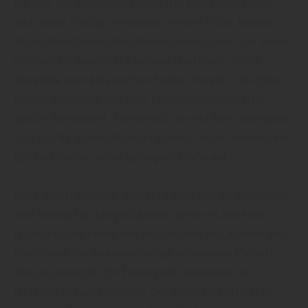
infrage. Sie unterscheiden sich in Maserung, Farbe
und Härte. Häufig verwendet werden Eiche, Buche,
Ahorn, Nussbaum, Kirschbaum oder Esche. Ein Trend,
der sich im Augenblick beobachten lässt, ist die
Rückkehr zum klassischen Eichen-Parkett. Die Eiche
erfreut sich aufgrund ihrer Materialeigenschaften
großer Beliebtheit. Eichenholz ist sehr hart und eignet
sich gut für starke Beanspruchung. Unter Feuchtigkeit
quillt es zudem in nur geringem Maße auf.“
Erb-Parkett ergänzt: „Bei der Farbe gibt es inzwischen
eine Vielzahl an Möglichkeiten. Wenn es nicht die
ursprüngliche Farbe des Holzes sein soll, kommt von
Weißtönen bis zu einem beinah schwarzen Parkett
alles in Betracht. Ein Trend geht momentan in
Richtung grauer Farbtöne. Der Vorteil ist offenbar,