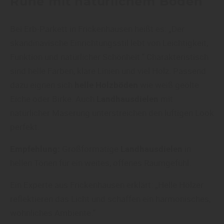
Ruhe mit natürlichem Boden
Bei Erb-Parkett in Frickenhausen heißt es: „Der
skandinavische Einrichtungsstil lebt von Leichtigkeit,
Funktion und natürlicher Schönheit.“ Charakteristisch
sind helle Farben, klare Linien und viel Holz. Passend
dazu eignen sich
helle Holzböden
wie weiß geölte
Eiche oder Birke. Auch
Landhausdielen
mit
natürlicher Maserung unterstreichen den luftigen Look
perfekt.
Empfehlung:
Großformatige
Landhausdielen
in
hellen Tönen für ein weites, offenes Raumgefühl.
Ein Experte aus Frickenhausen erklärt: „Helle Hölzer
reflektieren das Licht und schaffen ein harmonisches,
wohnliches Ambiente.“