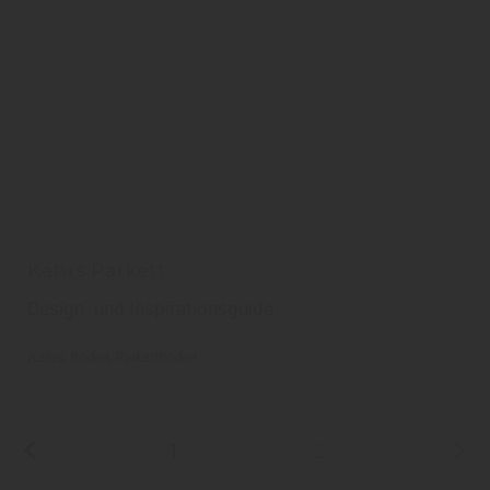
Kährs Parkett
Design- und Inspirationsguide
Kährs
Boden
Parkettboden
1
2