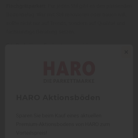
Fischgrätparkett
: Für jeden Stil gibt es den passenden
Bodenbelag. Wer mit Stil renovieren oder bauen will,
sollte nicht nur auf Trends, sondern auf Qualität und
fachkundige Beratung setzen.
Erb-Parkett aus Frickenhausen ist Ihr
Ansprechpartner für
Bodenbeläge
,
Parkett
und
Verlegezubehör
in der Region Tübingen, Stuttgart und
Reutlingen. Ob Neubau oder Modernisierung – wir
beraten Sie gerne und finden gemeinsam den Boden,
der zu Ihrem Wohnstil passt.
HARO Aktionsböden
Sparen Sie beim Kauf eines aktuellen
Sie haben Fragen zu Bodenbelägen für Ihren Stil?
Premium-Aktionsbodens von HARO zum
Kontaktieren Sie uns für eine kompetente Beratung
Vorteilspreis!
unter: