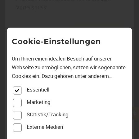
Vorteilspreis!
Mehr dazu auf unserer
Angebotsseite
Cookie-Einstellungen
Um Ihnen einen idealen Besuch auf unserer
Webseite zu ermöglichen, setzen wir sogenannte
Cookies ein. Dazu gehören unter anderem
Cookies, die für die Steuerung und den
Essentiell
reibungslosen Betrieb unserer kommerziellen
Unternehmensseite notwendig sind. Zusätzlich
Marketing
verwenden wir Cookies zur anonymen Erhebung
holzSpezi Boden
Statistik/Tracking
von Statistiken sowie solche, die zur Ausspielung
Parkett, Parkettboden, Echtholzdielen,
Externe Medien
und Anzeige personalisierter Inhalte auch nach
Echtholzboden, Holzboden, Schiffsboden,
dem Besuch unserer Webseite eingesetzt